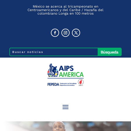
México se acerca al tricampeonato en
Centroamericanos y del Caribe / Hazaña del
colombiano Longa en 100 metros