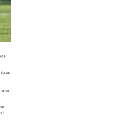
pos
ntras
darse
una
al