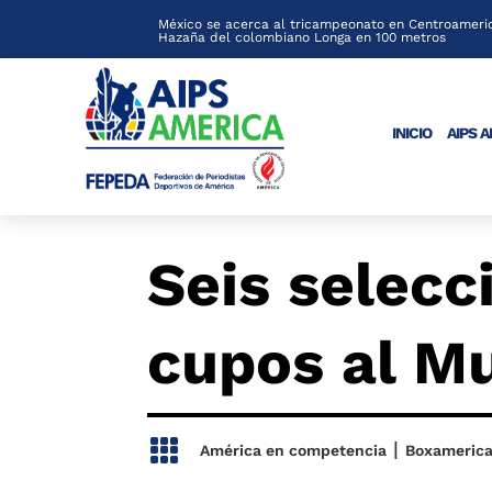
México se acerca al tricampeonato en Centroameric
Hazaña del colombiano Longa en 100 metros
INICIO
AIPS 
Seis selecc
cupos al M

|
América en competencia
Boxameric