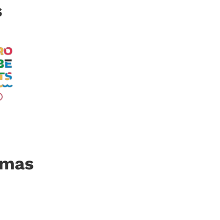
s
imas