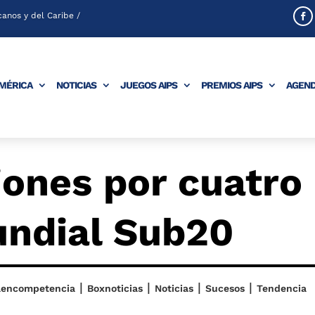
anos y del Caribe /
AMÉRICA
NOTICIAS
JUEGOS AIPS
PREMIOS AIPS
AGEN
iones por cuatro
undial Sub20
|
|
|
|
aencompetencia
Boxnoticias
Noticias
Sucesos
Tendencia