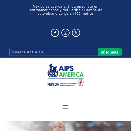
México se acerca al tricampeonato en
Centroamericanos y del Caribe / Hazaña del
colombiano Longa en 100 metros