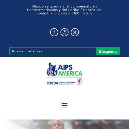
México se acerca al tricampeonato en
Centroamericanos y del Caribe / Hazaña del
colombiano Longa en 100 metros