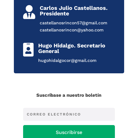
Carlos Julio Castellanos.

Presidente
castellanosrincon57@gmail.com
castellanosrincon@yahoo.com
Hugo Hidalgo. Secretario

General
hugohidalgocor@gmail.com
Suscríbase a nuestro boletín
Suscribirse