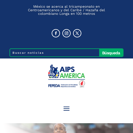
México se acerca al tricampeonato en
Centroamericanos y del Caribe / Hazaña del
colombiano Longa en 100 metros