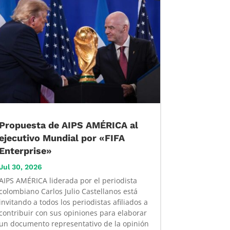
Propuesta de AIPS AMÉRICA al
ejecutivo Mundial por «FIFA
Enterprise»
Jul 30, 2026
AIPS AMÉRICA liderada por el periodista
colombiano Carlos Julio Castellanos está
invitando a todos los periodistas afiliados a
contribuir con sus opiniones para elaborar
un documento representativo de la opinión