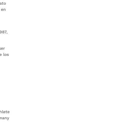
ato
 en
987,
ser
e los
hlete
 many