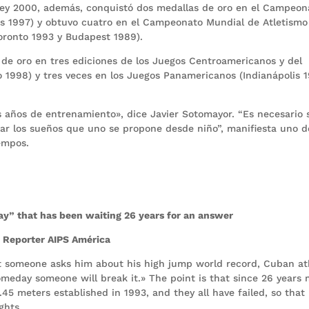
dney 2000, además, conquistó dos medallas de oro en el Campeon
as 1997) y obtuvo cuatro en el Campeonato Mundial de Atletismo
Toronto 1993 y Budapest 1989).
de oro en tres ediciones de los Juegos Centroamericanos y del
 1998) y tres veces en los Juegos Panamericanos (Indianápolis 1
años de entrenamiento», dice Javier Sotomayor. “Es necesario 
rar los sueños que uno se propone desde niño”, manifiesta uno d
empos.
ay” that has been waiting 26 years for an answer
g Reporter AIPS América
t someone asks him about his high jump world record, Cuban at
meday someone will break it.» The point is that since 26 years
45 meters established in 1993, and they all have failed, so that
eights.