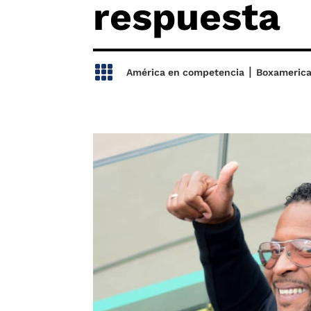
respuesta

|
América en competencia
Boxameric