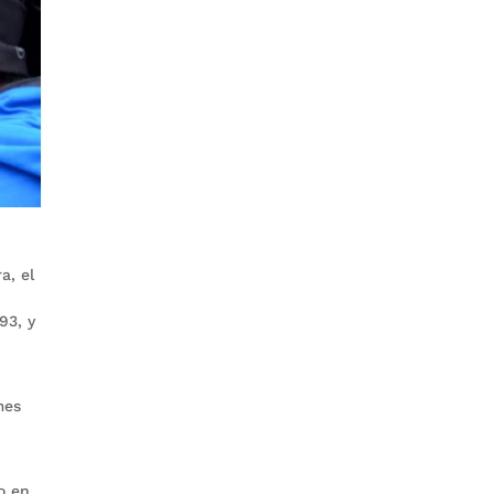
a, el
93, y
mes
o
o en