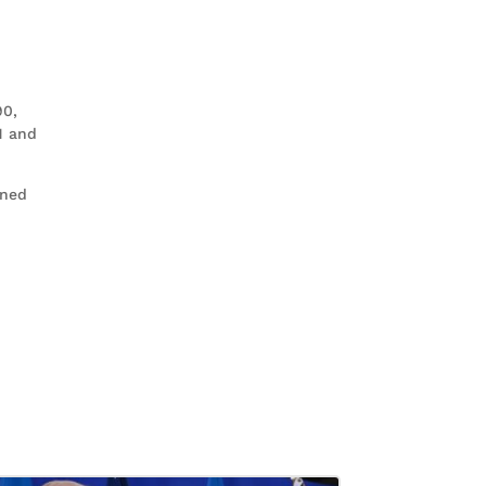
90,
1 and
ined