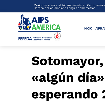
México se acerca al tricampeonato en Centroameric
Hazaña del colombiano Longa en 100 metros
INICIO
AIPS 
Sotomayor, 
«algún día»
esperando 