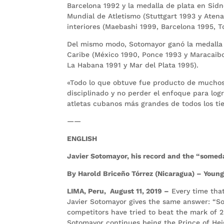
Barcelona 1992 y la medalla de plata en Si
Mundial de Atletismo (Stuttgart 1993 y Aten
interiores (Maebashi 1999, Barcelona 1995, 
Del mismo modo, Sotomayor ganó la medalla 
Caribe (México 1990, Ponce 1993 y Maracaibo
La Habana 1991 y Mar del Plata 1995).
«Todo lo que obtuve fue producto de muchos 
disciplinado y no perder el enfoque para log
atletas cubanos más grandes de todos los ti
——
ENGLISH
Javier Sotomayor, his record and the “somed
By Harold Briceño Tórrez (Nicaragua) – Youn
LIMA, Peru, August 11, 2019 –
Every time tha
Javier Sotomayor gives the same answer: “So
competitors have tried to beat the mark of 2.
Sotomayor continues being the Prince of H