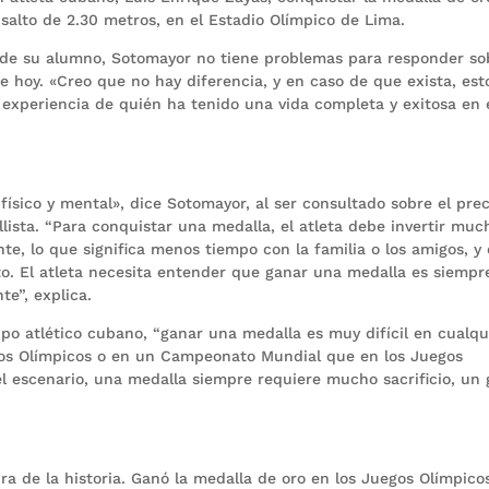
alto de 2.30 metros, en el Estadio Olímpico de Lima.
fo de su alumno, Sotomayor no tiene problemas para responder so
 de hoy. «Creo que no hay diferencia, y en caso de que exista, est
 experiencia de quién ha tenido una vida completa y exitosa en 
ísico y mental», dice Sotomayor, al ser consultado sobre el prec
ista. “Para conquistar una medalla, el atleta debe invertir muc
te, lo que significa menos tiempo con la familia o los amigos, y 
. El atleta necesita entender que ganar una medalla es siempre
te”, explica.
po atlético cubano, “ganar una medalla es muy difícil en cualqu
gos Olímpicos o en un Campeonato Mundial que en los Juegos
 escenario, una medalla siempre requiere mucho sacrificio, un 
ra de la historia. Ganó la medalla de oro en los Juegos Olímpico