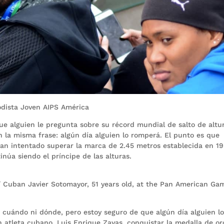
iodista Joven AIPS América
e alguien le pregunta sobre su récord mundial de salto de altur
 la misma frase: algún día alguien lo romperá. El punto es que
n intentado superar la marca de 2.45 metros establecida en 19
núa siendo el príncipe de las alturas.
. / Cuban Javier Sotomayor, 51 years old, at the Pan American Ga
 cuándo ni dónde, pero estoy seguro de que algún día alguien l
en atleta cubano, Luis Enrique Zayas, conquistar la medalla de or