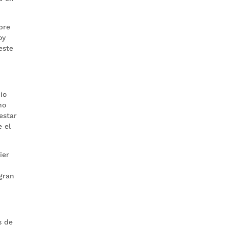
bre
oy
este
io
ho
estar
 el
ier
gran
s de