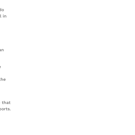
do
l in
an
e
the
e that
ports.