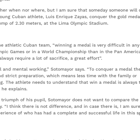
ither when nor where, but I am sure that someday someone will 
s young Cuban athlete, Luis Enrique Zayas, conquer the gold meda
mp of 2.30 meters, at the Lima Olympic Stadium.
he athletic Cuban team, “winning a medal is very difficult in any
lympic Games or in a World Championship than in the Pan Americ
ways require a lot of sacrifice, a great effort”.
cal and mental working,” Sotomayor says. “To conquer a medal th
nd strict preparation, which means less time with the family or
ng. The athlete needs to understand that win a medal is always 
” he explains.
 triumph of his pupil, Sotomayor does not want to compare the
. “I think there is not difference, and in case there is, I am sur
xperience of who has had a complete and successful life in this s