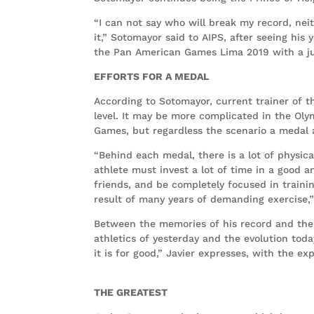
“I can not say who will break my record, ne
it,” Sotomayor said to AIPS, after seeing hi
the Pan American Games Lima 2019 with a ju
EFFORTS FOR A MEDAL
According to Sotomayor, current trainer of t
level. It may be more complicated in the O
Games, but regardless the scenario a medal al
“Behind each medal, there is a lot of physi
athlete must invest a lot of time in a good a
friends, and be completely focused in traini
result of many years of demanding exercise,
Between the memories of his record and the
athletics of yesterday and the evolution today
it is for good,” Javier expresses, with the e
THE GREATEST