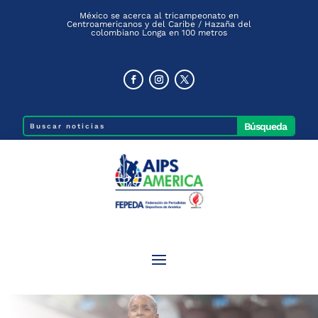
México se acerca al tricampeonato en
Centroamericanos y del Caribe / Hazaña del
colombiano Longa en 100 metros