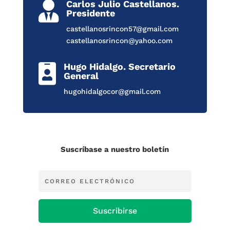
Carlos Julio Castellanos.

Presidente
castellanosrincon57@gmail.com
castellanosrincon@yahoo.com
Hugo Hidalgo. Secretario

General
hugohidalgocor@gmail.com
Suscríbase a nuestro boletín
Suscribirse