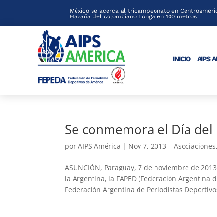
México se acerca al tricampeonato en Centroameric
Hazaña del colombiano Longa en 100 metros
INICIO
AIPS 
Se conmemora el Día del 
por
AIPS América
|
Nov 7, 2013
|
Asociaciones
ASUNCIÓN, Paraguay, 7 de noviembre de 2013.-
la Argentina, la FAPED (Federación Argentina d
Federación Argentina de Periodistas Deportivos