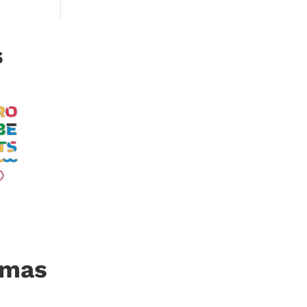
s
imas