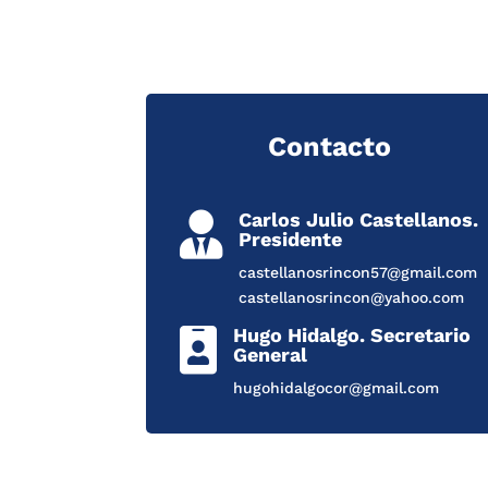
Contacto
Carlos Julio Castellanos.

Presidente
castellanosrincon57@gmail.com
castellanosrincon@yahoo.com
Hugo Hidalgo. Secretario

General
hugohidalgocor@gmail.com