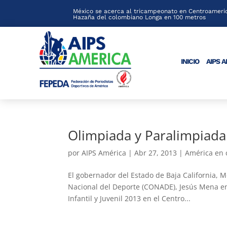
México se acerca al tricampeonato en Centroameric
Hazaña del colombiano Longa en 100 metros
INICIO
AIPS 
Olimpiada y Paralimpiada
por
AIPS América
|
Abr 27, 2013
|
América en
El gobernador del Estado de Baja California, M
Nacional del Deporte (CONADE), Jesús Mena e
Infantil y Juvenil 2013 en el Centro...