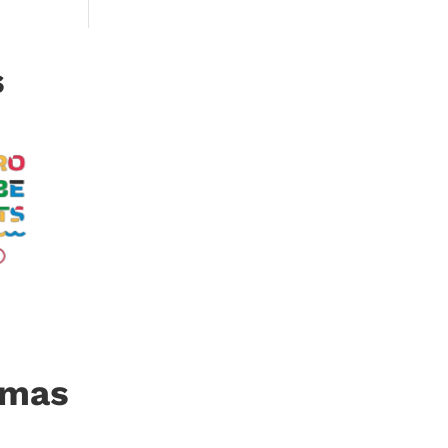
s
imas