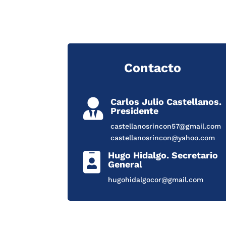
Contacto
Carlos Julio Castellanos.

Presidente
castellanosrincon57@gmail.com
castellanosrincon@yahoo.com
Hugo Hidalgo. Secretario

General
hugohidalgocor@gmail.com