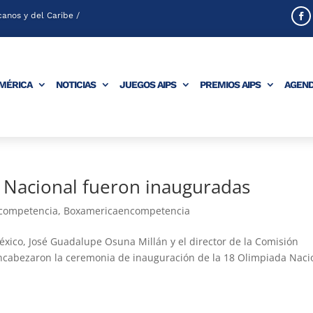
anos y del Caribe /
AMÉRICA
NOTICIAS
JUEGOS AIPS
PREMIOS AIPS
AGEN
 Nacional fueron inauguradas
 competencia
,
Boxamericaencompetencia
éxico, José Guadalupe Osuna Millán y el director de la Comisión
ncabezaron la ceremonia de inauguración de la 18 Olimpiada Naci