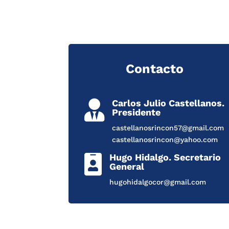
Contacto
Carlos Julio Castellanos.

Presidente
castellanosrincon57@gmail.com
castellanosrincon@yahoo.com
Hugo Hidalgo. Secretario

General
hugohidalgocor@gmail.com