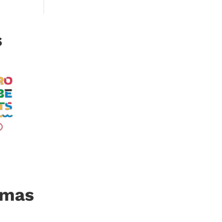
s
imas