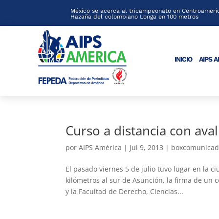
México se acerca al tricampeonato en Centroameric
Hazaña del colombiano Longa en 100 metros
INICIO
AIPS 
Curso a distancia con ava
por
AIPS América
|
Jul 9, 2013
|
boxcomunicad
El pasado viernes 5 de julio tuvo lugar en la
kilómetros al sur de Asunción, la firma de un 
y la Facultad de Derecho, Ciencias...