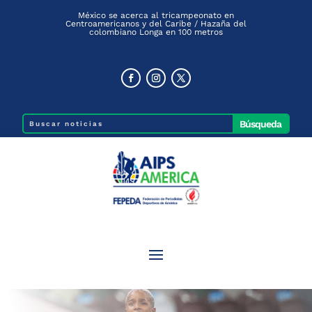
México se acerca al tricampeonato en
Centroamericanos y del Caribe / Hazaña del
colombiano Longa en 100 metros