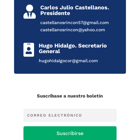
Carlos Julio Castellanos.

Presidente
castellanosrincon57@gmail.com
castellanosrincon@yahoo.com
Hugo Hidalgo. Secretario

General
hugohidalgocor@gmail.com
Suscríbase a nuestro boletín
Suscribirse