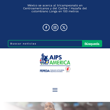
México se acerca al tricampeonato en
Centroamericanos y del Caribe / Hazaña del
colombiano Longa en 100 metros