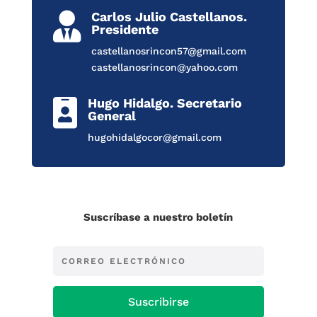
Carlos Julio Castellanos.

Presidente
castellanosrincon57@gmail.com
castellanosrincon@yahoo.com
Hugo Hidalgo. Secretario

General
hugohidalgocor@gmail.com
Suscríbase a nuestro boletín
Suscribirse