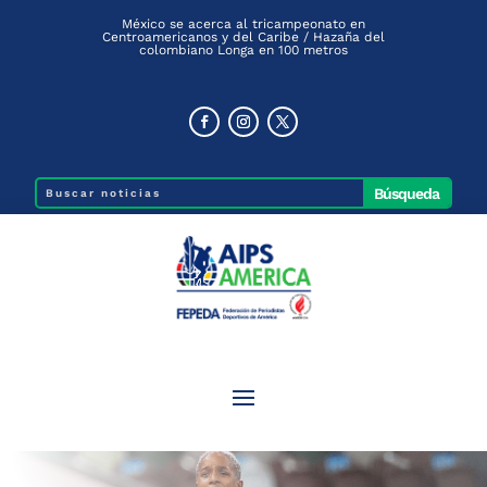
México se acerca al tricampeonato en
Centroamericanos y del Caribe / Hazaña del
colombiano Longa en 100 metros