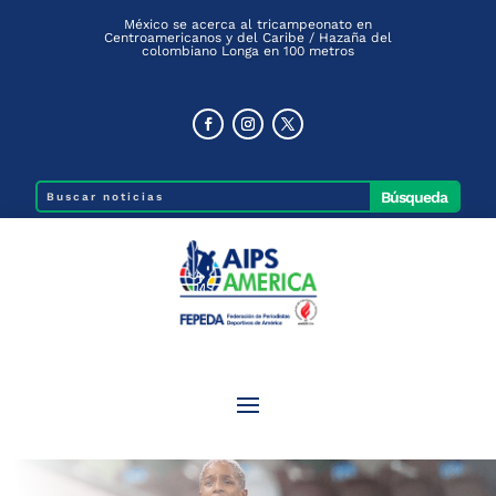
México se acerca al tricampeonato en
Centroamericanos y del Caribe / Hazaña del
colombiano Longa en 100 metros