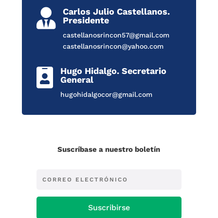
Carlos Julio Castellanos.

Presidente
castellanosrincon57@gmail.com
castellanosrincon@yahoo.com
Hugo Hidalgo. Secretario

General
hugohidalgocor@gmail.com
Suscríbase a nuestro boletín
Suscribirse