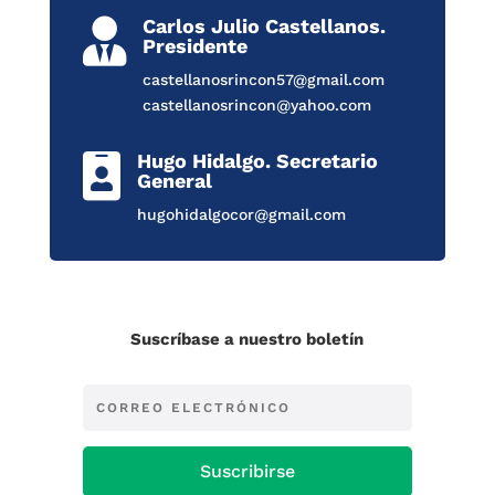
Carlos Julio Castellanos.

Presidente
castellanosrincon57@gmail.com
castellanosrincon@yahoo.com
Hugo Hidalgo. Secretario

General
hugohidalgocor@gmail.com
Suscríbase a nuestro boletín
Suscribirse