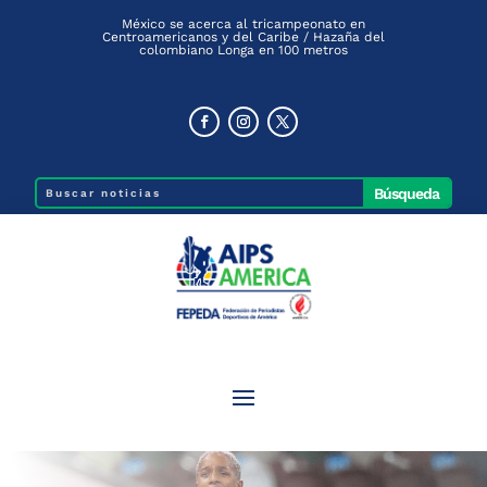
México se acerca al tricampeonato en
Centroamericanos y del Caribe / Hazaña del
colombiano Longa en 100 metros