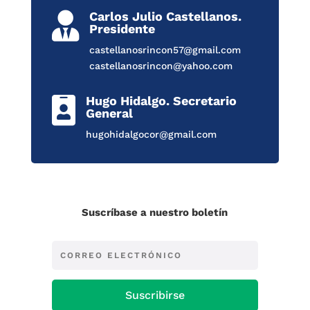
Carlos Julio Castellanos.

Presidente
castellanosrincon57@gmail.com
castellanosrincon@yahoo.com
Hugo Hidalgo. Secretario

General
hugohidalgocor@gmail.com
Suscríbase a nuestro boletín
Suscribirse