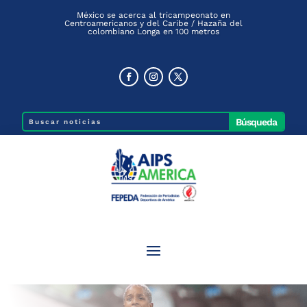
México se acerca al tricampeonato en
Centroamericanos y del Caribe / Hazaña del
colombiano Longa en 100 metros