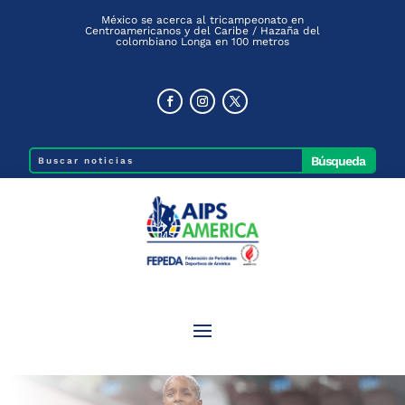
México se acerca al tricampeonato en
Centroamericanos y del Caribe / Hazaña del
colombiano Longa en 100 metros