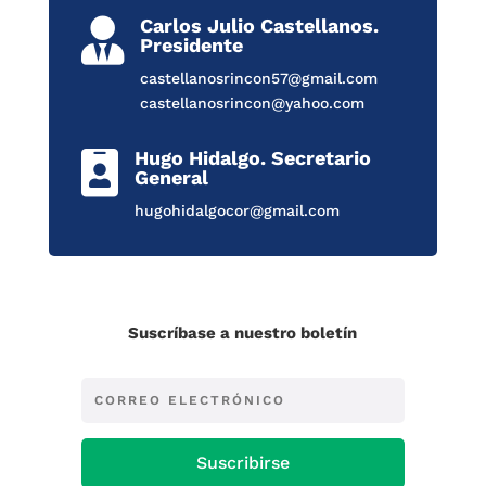
Carlos Julio Castellanos.

Presidente
castellanosrincon57@gmail.com
castellanosrincon@yahoo.com
Hugo Hidalgo. Secretario

General
hugohidalgocor@gmail.com
Suscríbase a nuestro boletín
Suscribirse