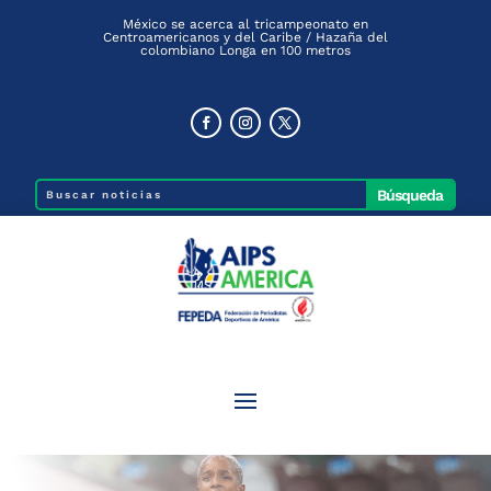
México se acerca al tricampeonato en
Centroamericanos y del Caribe / Hazaña del
colombiano Longa en 100 metros