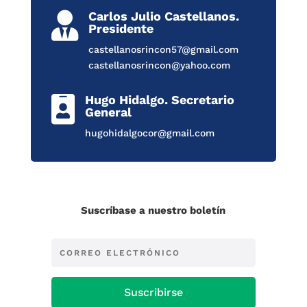
Carlos Julio Castellanos.

Presidente
castellanosrincon57@gmail.com
castellanosrincon@yahoo.com
Hugo Hidalgo. Secretario

General
hugohidalgocor@gmail.com
Suscríbase a nuestro boletín
Suscribirse