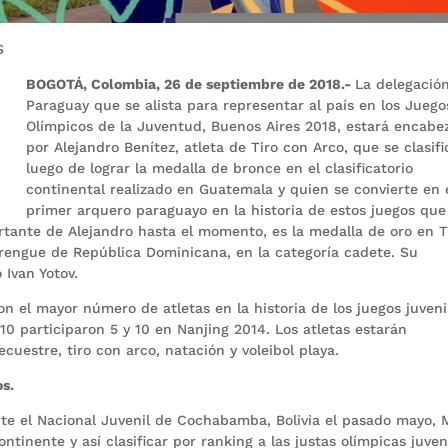
S
BOGOTÁ, Colombia, 26 de septiembre de 2018.-
La delegació
Paraguay que se alista para representar al país en los Juego
Olímpicos de la Juventud, Buenos Aires 2018, estará encabe
por Alejandro Benítez, atleta de Tiro con Arco, que se clasifi
luego de lograr la medalla de bronce en el clasificatorio
continental realizado en Guatemala y quien se convierte en 
primer arquero paraguayo en la historia de estos juegos que
rtante de Alejandro hasta el momento, es la medalla de oro en T
rengue de República Dominicana, en la categoría cadete. Su
Ivan Yotov.
on el mayor número de atletas en la historia de los juegos juveni
0 participaron 5 y 10 en Nanjing 2014. Los atletas estarán
uestre, tiro con arco, natación y voleibol playa.
os.
nte el Nacional Juvenil de Cochabamba, Bolivia el pasado mayo, 
ntinente y así clasificar por ranking a las justas olímpicas juven