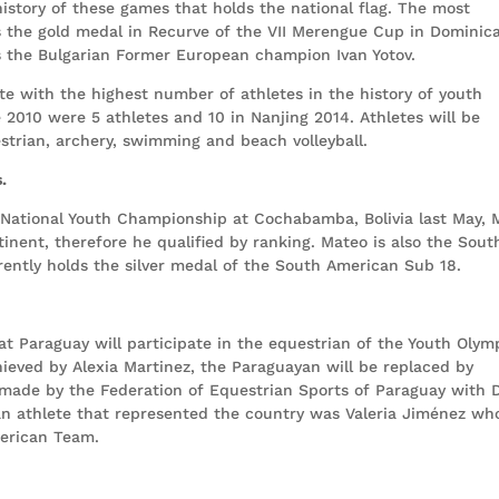
istory of these games that holds the national flag. The most
is the gold medal in Recurve of the VII Merengue Cup in Dominic
 is the Bulgarian Former European champion Ivan Yotov.
pate with the highest number of athletes in the history of youth
 2010 were 5 athletes and 10 in Nanjing 2014. Athletes will be
strian, archery, swimming and beach volleyball.
.
e National Youth Championship at Cochabamba, Bolivia last May, 
inent, therefore he qualified by ranking. Mateo is also the Sout
ntly holds the silver medal of the South American Sub 18.
at Paraguay will participate in the equestrian of the Youth Olym
eved by Alexia Martinez, the Paraguayan will be replaced by
s made by the Federation of Equestrian Sports of Paraguay with 
ian athlete that represented the country was Valeria Jiménez wh
merican Team.