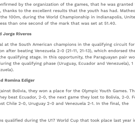
confirmed by the organization of the games, that he was granted
es, thanks to the excellent results that the youth has had. Mathe
in the 100m, during the World Championship in Indianapolis, Unit
less than one second of the mark that was set at 51.40.
d Jorge Riveros
al at the South American champions in the qualifying circuit for
on after beating Venezuela 2-0 (21-11, 21-13), which endorsed th
e qualifying stage. In this opportunity, the Paraguayan pair w
 during the qualifying phase (Uruguay, Ecuador and Venezuela), 1 
ezuela).
and Romina Ediger
 against Bolivia, they won a place for the Olympic Youth Games. T
hey beat Ecuador, 2-0, the next game they lost to Bolivia, 2-0. F
st Chile 2-0, Uruguay 2-0 and Venezuela 2-1. In the final, the
qualified during the U17 World Cup that took place last year i