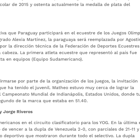
ar de 2015 y ostenta actualmente la medalla de plata del
iva que Paraguay participará en el ecuestre de los Juegos Olímp
grado Alexia Martínez, la paraguaya será reemplazada por Agosti
por la dirección técnica de la Federación de Deportes Ecuestres
 cabeza. La primera atleta ecuestre que representó al país fue
lata en equipos (Equipo Sudamericano).
rmarse por parte de la organización de los juegos, la invitación
que ha tenido el juvenil. Matheo estuvo muy cerca de lograr la
el Campeonato Mundial de Indianápolis, Estados Unidos, donde t
egundo de la marca que estaba en 51.40.
y Jorge Riveros
ricanos en el circuito clasificatorio para los YOG. En la última
o de vencer a la dupla de Venezuela 2-0, con parciales de 21-11 y
o deportivo que mostraron durante todo el selectivo. La dupla