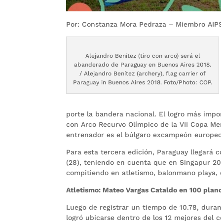
Por: Constanza Mora Pedraza – Miembro AIP
Alejandro Benítez (tiro con arco) será el
abanderado de Paraguay en Buenos Aires 2018.
/ Alejandro Benítez (archery), flag carrier of
Paraguay in Buenos Aires 2018. Foto/Photo: COP.
porte la bandera nacional. El logro más impo
con Arco Recurvo Olímpico de la VII Copa Me
entrenador es el búlgaro excampeón europeo 
Para esta tercera edición, Paraguay llegará c
(28), teniendo en cuenta que en Singapur 201
compitiendo en atletismo, balonmano playa, ec
Atletismo: Mateo Vargas Cataldo en 100 plan
Luego de registrar un tiempo de 10.78, dura
logró ubicarse dentro de los 12 mejores del co