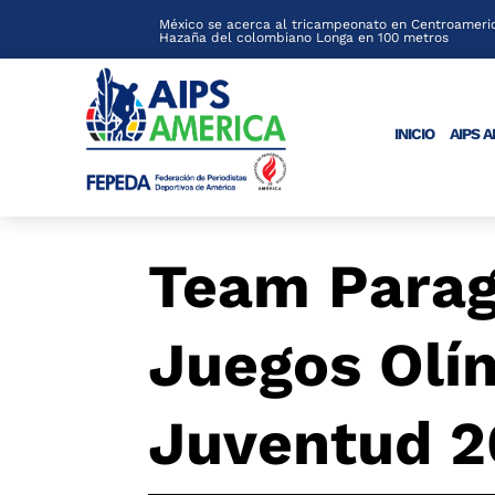
México se acerca al tricampeonato en Centroameric
Hazaña del colombiano Longa en 100 metros
INICIO
AIPS 
Team Parag
Juegos Olím
Juventud 2