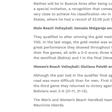
Matheo will be in Buenos Aires after being 
a special invitation, a recognition that com
very close to achieve his classification «A» 
States, where he had a record of 52.08 just 
Male Beach Volleyball: Gonzalo Melgarejo an
They qualified to after winning the gold med
YOG. In the last stage, the gold medal was w
great performance they showed throughout th
their five games, all with a 2-0 score; three
the semifinal (Bolivia) and 1 in the final (Ven
Women’s Beach Volleyball: Giuliana Poletti 
Although the pair lost in the qualifier final
road was more difficult than for men. First t
the third game they returned to victory again
Bolivians won 2-0 (21-11, 21-12).
The Men’s and Women’s Beach Handball teams 
Mauricios Islands.