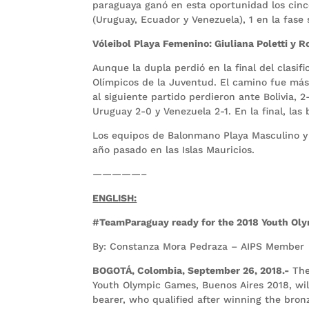
paraguaya ganó en esta oportunidad los cinco
(Uruguay, Ecuador y Venezuela), 1 en la fase se
Vóleibol Playa Femenino: Giuliana Poletti y 
Aunque la dupla perdió en la final del clasif
Olímpicos de la Juventud. El camino fue más
al siguiente partido perdieron ante Bolivia, 2-
Uruguay 2-0 y Venezuela 2-1. En la final, las 
Los equipos de Balonmano Playa Masculino y 
año pasado en las Islas Mauricios.
—————–
ENGLISH:
#TeamParaguay ready for the 2018 Youth Ol
By: Constanza Mora Pedraza – AIPS Member
BOGOTÁ, Colombia, September 26, 2018.-
The
Youth Olympic Games, Buenos Aires 2018, will
bearer, who qualified after winning the bron