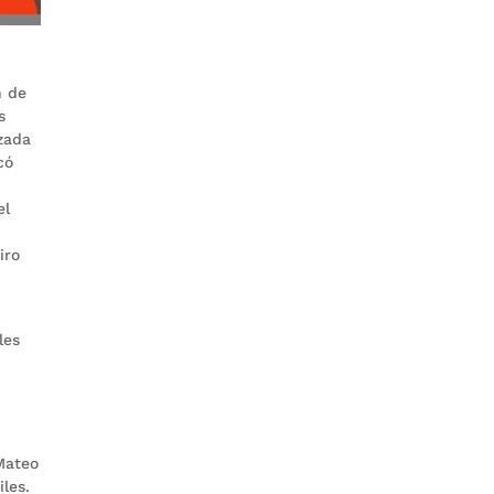
n de
s
zada
có
el
iro
les
Mateo
iles.