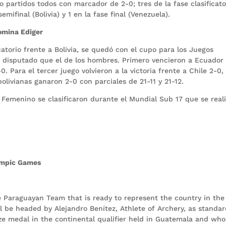
 partidos todos con marcador de 2-0; tres de la fase clasificato
mifinal (Bolivia) y 1 en la fase final (Venezuela).
Romina Ediger
icatorio frente a Bolivia, se quedó con el cupo para los Juegos
 disputado que el de los hombres. Primero vencieron a Ecuador 
0. Para el tercer juego volvieron a la victoria frente a Chile 2-0,
bolivianas ganaron 2-0 con parciales de 21-11 y 21-12.
Femenino se clasificaron durante el Mundial Sub 17 que se reali
ympic Games
 Paraguayan Team that is ready to represent the country in the
 be headed by Alejandro Benítez, Athlete of Archery, as standa
ze medal in the continental qualifier held in Guatemala and who