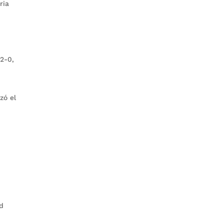
ria
2-0,
zó el
rd