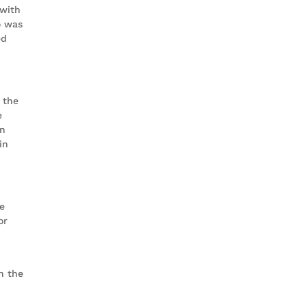
 with
o was
ed
 the
e
on
in
he
or
n the