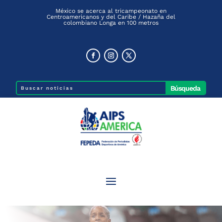
México se acerca al tricampeonato en
Centroamericanos y del Caribe / Hazaña del
colombiano Longa en 100 metros