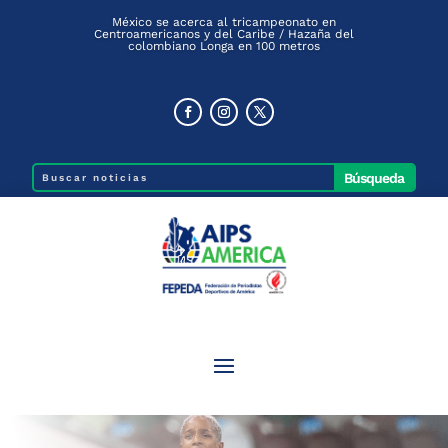
México se acerca al tricampeonato en
Centroamericanos y del Caribe / Hazaña del
colombiano Longa en 100 metros