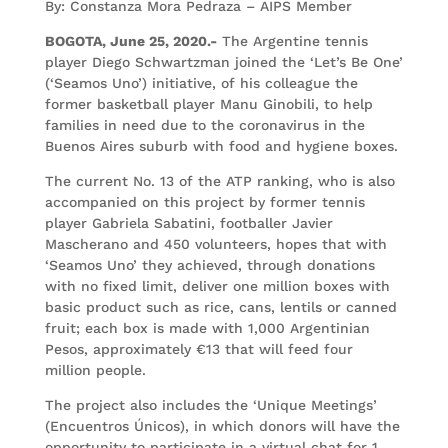
By: Constanza Mora Pedraza – AIPS Member
BOGOTA, June 25, 2020.-
The Argentine tennis
player Diego Schwartzman joined the ‘Let’s Be One’
(‘Seamos Uno’) initiative, of his colleague the
former basketball player Manu Ginobili, to help
families in need due to the coronavirus in the
Buenos Aires suburb with food and hygiene boxes.
The current No. 13 of the ATP ranking, who is also
accompanied on this project by former tennis
player Gabriela Sabatini, footballer Javier
Mascherano and 450 volunteers, hopes that with
‘Seamos Uno’ they achieved, through donations
with no fixed limit, deliver one million boxes with
basic product such as rice, cans, lentils or canned
fruit; each box is made with 1,000 Argentinian
Pesos, approximately €13 that will feed four
million people.
The project also includes the ‘Unique Meetings’
(Encuentros Únicos), in which donors will have the
opportunity to participate in a virtual chat for 1