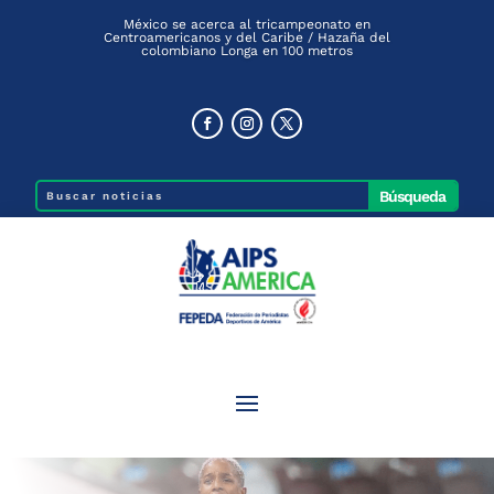
México se acerca al tricampeonato en
Centroamericanos y del Caribe / Hazaña del
colombiano Longa en 100 metros