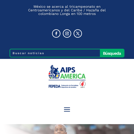
México se acerca al tricampeonato en
Centroamericanos y del Caribe / Hazaña del
colombiano Longa en 100 metros