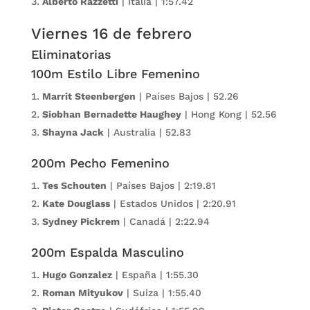
Alberto Razzetti
| Italia | 1:57.42
Viernes 16 de febrero
Eliminatorias
100m Estilo Libre Femenino
Marrit Steenbergen
| Países Bajos | 52.26
Siobhan Bernadette Haughey
| Hong Kong | 52.56
Shayna Jack
| Australia | 52.83
200m Pecho Femenino
Tes Schouten
| Países Bajos | 2:19.81
Kate Douglass
| Estados Unidos | 2:20.91
Sydney Pickrem
| Canadá | 2:22.94
200m Espalda Masculino
Hugo Gonzalez
| España | 1:55.30
Roman Mityukov
| Suiza | 1:55.40