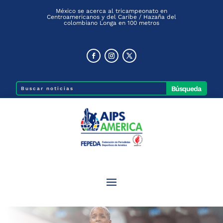
México se acerca al tricampeonato en
Centroamericanos y del Caribe / Hazaña del
colombiano Longa en 100 metros