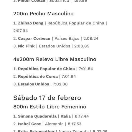
Pieter Coetze
| Sudáfrica | 1:55.99
200m Pecho Masculino
Zhihao Dong
| República Popular de China |
2:07.94
Caspar Corbeau
| Países Bajos | 2:08.24
Nic Fink
| Estados Unidos | 2:08.85
4x200m Relevo Libre Masculino
República Popular de China
| 7:01.84
República de Corea
| 7:01.94
Estados Unidos
| 7:02.08
Sábado 17 de febrero
800m Estilo Libre Femenino
Simona Quadarella
| Italia | 8:17.44
Isabel Gose
| Alemania | 8:17.53
Erika Fairweather
| Nueva Zelanda | 8:22.26