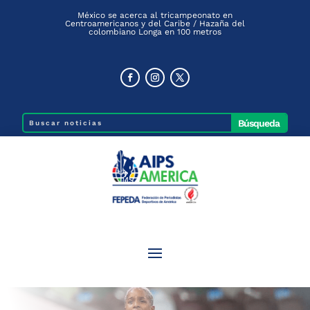
México se acerca al tricampeonato en
Centroamericanos y del Caribe / Hazaña del
colombiano Longa en 100 metros