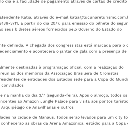
no dia e a facilidade de pagamento através de cartão de crédito
 atendente Katia, através do e-mail katia@tucunareturismo.com.
9136-3711, a partir do dia 20/7, para emissão do bilhete do segu
ão seus bilhetes aéreos fornecidos pelo Governo do Estado do
te definida. A chegada dos congressistas está marcada para o d
redenciamento e acontecerá o jantar de gala com a presença de
talmente destinadas à programação oficial, com a realização do
reunião dos membros da Associação Brasileira de Cronistas
 presidentes de entidades dos Estados sede para a Copa do Mund
 convidados.
de na manhã do dia 3/7 (segunda-feira). Após o almoço, todos os
encentes ao Amazon Jungle Palace para visita aos pontos turísti
 Arquipélago de Anavilhanas e outros.
vidades na cidade de Manaus. Todos serão levados para um city t
, conhecerão as obras da Arena Amazônica, estádio para a Copa 