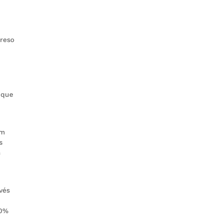
greso
 que
am
s
m
vés
20%