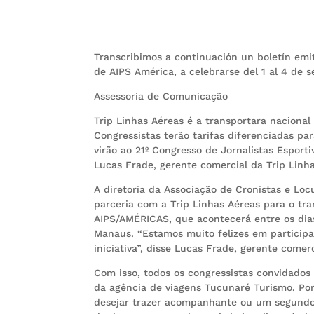
Transcribimos a continuación un boletín emi
de AIPS América, a celebrarse del 1 al 4 de 
Assessoria de Comunicação
Trip Linhas Aéreas é a transportara naciona
Congressistas terão tarifas diferenciadas 
virão ao 21º Congresso de Jornalistas Esport
Lucas Frade, gerente comercial da Trip Lin
A diretoria da Associação de Cronistas e Lo
parceria com a Trip Linhas Aéreas para o tra
AIPS/AMÉRICAS, que acontecerá entre os dia
Manaus. “Estamos muito felizes em participa
iniciativa”, disse Lucas Frade, gerente comer
Com isso, todos os congressistas convidados 
da agência de viagens Tucunaré Turismo. Por
desejar trazer acompanhante ou um segundo m