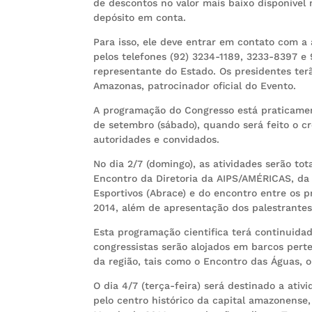
de descontos no valor mais baixo disponível 
depósito em conta.
Para isso, ele deve entrar em contato com a
pelos telefones (92) 3234-1189, 3233-8397 e 
representante do Estado. Os presidentes ter
Amazonas, patrocinador oficial do Evento.
A programação do Congresso está praticamen
de setembro (sábado), quando será feito o c
autoridades e convidados.
No dia 2/7 (domingo), as atividades serão to
Encontro da Diretoria da AIPS/AMÉRICAS, da 
Esportivos (Abrace) e do encontro entre os
2014, além de apresentação dos palestrantes
Esta programação cientifica terá continuida
congressistas serão alojados em barcos pert
da região, tais como o Encontro das Águas, o
O dia 4/7 (terça-feira) será destinado a ati
pelo centro histórico da capital amazonense