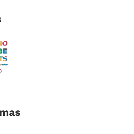
s
imas