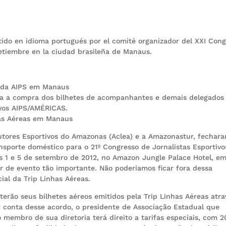
tido en idioma portugués por el comité organizador del XXI Con
setiembre en la ciudad brasileña de Manaus.
l da AIPS em Manaus
para a compra dos bilhetes de acompanhantes e demais delegados
ivos AIPS/AMÉRICAS.
has Aéreas em Manaus
cutores Esportivos do Amazonas (Aclea) e a Amazonastur, fechar
nsporte doméstico para o 21º Congresso de Jornalistas Esportivo
s 1 e 5 de setembro de 2012, no Amazon Jungle Palace Hotel, e
r de evento tão importante. Não poderíamos ficar fora dessa
cial da Trip Linhas Aéreas.
terão seus bilhetes aéreos emitidos pela Trip Linhas Aéreas atra
 conta desse acordo, o presidente de Associação Estadual que
embro de sua diretoria terá direito a tarifas especiais, com 