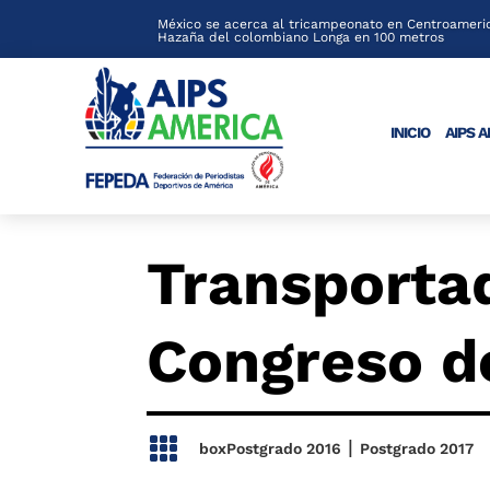
México se acerca al tricampeonato en Centroameric
Hazaña del colombiano Longa en 100 metros
INICIO
AIPS 
Transportad
Congreso d

|
boxPostgrado 2016
Postgrado 2017