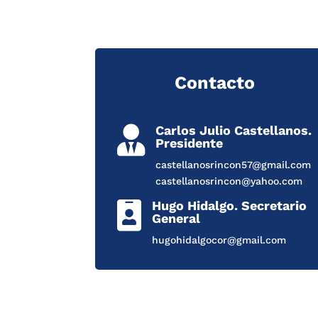
Contacto
Carlos Julio Castellanos.

Presidente
castellanosrincon57@gmail.com
castellanosrincon@yahoo.com
Hugo Hidalgo. Secretario

General
hugohidalgocor@gmail.com