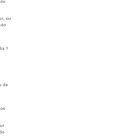
 ou
br, ou
ndo
ia 1
o de
cos
our
do