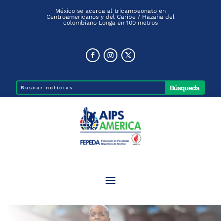
México se acerca al tricampeonato en
Centroamericanos y del Caribe / Hazaña del
colombiano Longa en 100 metros