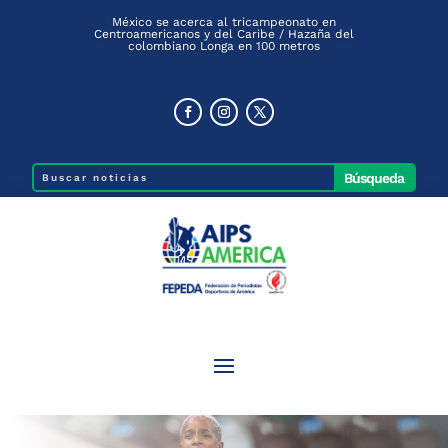
México se acerca al tricampeonato en
Centroamericanos y del Caribe / Hazaña del
colombiano Longa en 100 metros