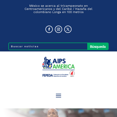
México se acerca al tricampeonato en
Centroamericanos y del Caribe / Hazaña del
colombiano Longa en 100 metros