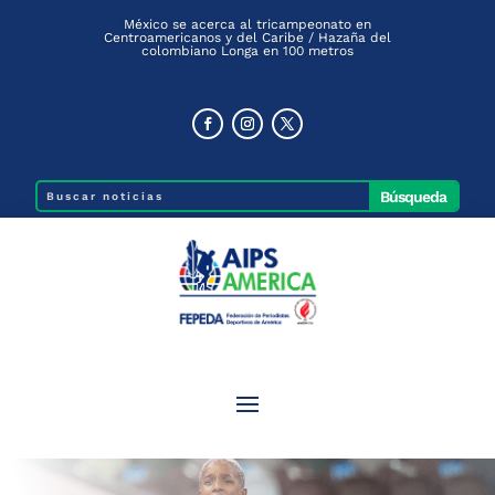
México se acerca al tricampeonato en
Centroamericanos y del Caribe / Hazaña del
colombiano Longa en 100 metros