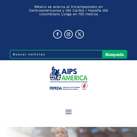
México se acerca al tricampeonato en
Centroamericanos y del Caribe / Hazaña del
colombiano Longa en 100 metros