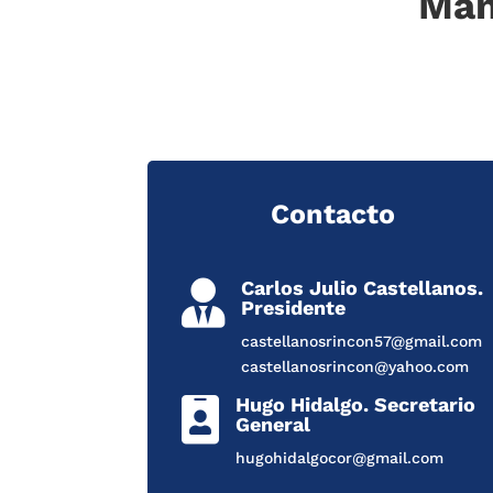
Man
Contacto
Carlos Julio Castellanos.

Presidente
castellanosrincon57@gmail.com
castellanosrincon@yahoo.com
Hugo Hidalgo. Secretario

General
hugohidalgocor@gmail.com