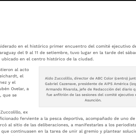
siderado en el histórico primer encuentro del comité ejecutivo d
raguay del 9 al 11 de setiembre, tuvo lugar en la tarde del sáb
, ubicado en el centro histórico de la ciudad.
tieron al acto
eichardt, el
Aldo Zuccolillo, director de ABC Color (centro) junt
nez y el
Gabriel Cazenave, presidente de AIPS América (izq.
ubén Ovelar, a
Armando Rivarola, jefe de Redaccción del diario 
, que se
fue anfitrión de las sesiones del comité ejecutivo 
Asunción.
Zuccolillo, ex
ficionado ferviente a la pesca deportiva, acompañado de uno de 
có al sitio de las deliberaciones, a manifestarles a los periodist
 que continuasen en la tarea de unir al gremio y plantear soluc