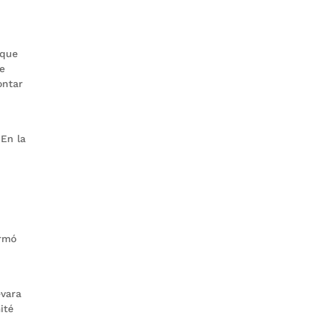
 que
de
ontar
En la
ormó
evara
ité