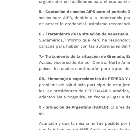
organizador en facilidades para el equipamie
5.- Captación de socios AIPS para el período 
socios para AIPS, debido a la importancia pa
de poseer la credencial. Asimismo recomendó 
6.- Tratamiento de la situación de Venezuela
Sudamérica, informó que Perú ha respondido
caracas para hablar con las autoridades del 
7.- Tratamiento de la situación de Grenada, 
Avalos, vicepresidente por Centro, Norte Amér
países, los cuales continuarán para tratar d
08.- Homenaje a expresidentes de FEPEDA Y 
problema de salud solo participó de esta jor
los ex presidentes de FEPEDA/AIPS América, 
Aderson Maia Nogeuira, en fecha y lugar a de
9.- Situación de Argentina (FAPED):
El presid
en
Asunción y que la misma no fue posible por l
que la intención de AIPS América no es la de