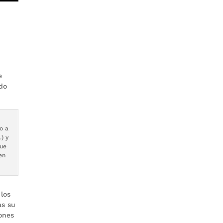
e
ado
o a
) y
que
en
los
as su
iones