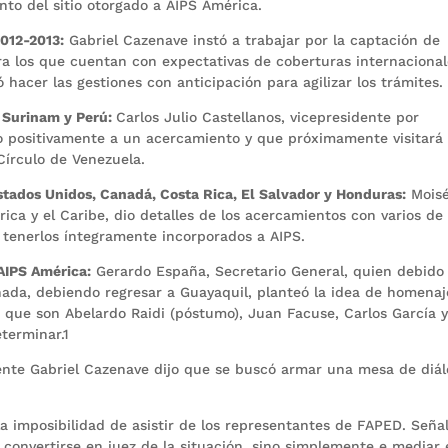
nto del sitio otorgado a AIPS América.
2012-2013:
Gabriel Cazenave instó a trabajar por la captación de
ra los que cuentan con expectativas de coberturas internacional
hacer las gestiones con anticipación para agilizar los trámites.
, Surinam y Perú:
Carlos Julio Castellanos, vicepresidente por
 positivamente a un acercamiento y que próximamente visitará
Círculo de Venezuela.
Estados Unidos, Canadá, Costa Rica, El Salvador y Honduras:
Mois
ica y el Caribe, dio detalles de los acercamientos con varios de
e tenerlos íntegramente incorporados a AIPS.
AIPS América:
Gerardo España, Secretario General, quien debido
nada, debiendo regresar a Guayaquil, planteó la idea de homenaj
que son Abelardo Raidi (póstumo), Juan Facuse, Carlos García 
terminar.1
ente Gabriel Cazenave dijo que se buscó armar una mesa de diá
a imposibilidad de asistir de los representantes de FAPED. Seña
 convertirse en juez de la situación, sino simplemente e mediar