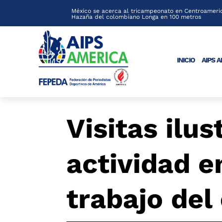
México se acerca al tricampeonato en Centroameric
Hazaña del colombiano Longa en 100 metros
INICIO
AIPS 
Visitas ilu
actividad e
trabajo del