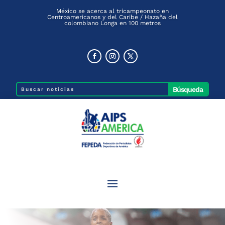
México se acerca al tricampeonato en
Centroamericanos y del Caribe / Hazaña del
colombiano Longa en 100 metros