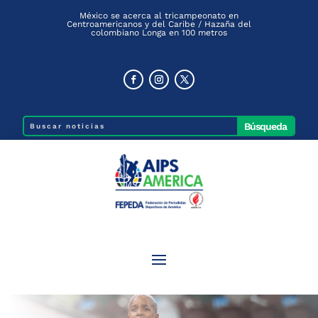
México se acerca al tricampeonato en
Centroamericanos y del Caribe / Hazaña del
colombiano Longa en 100 metros