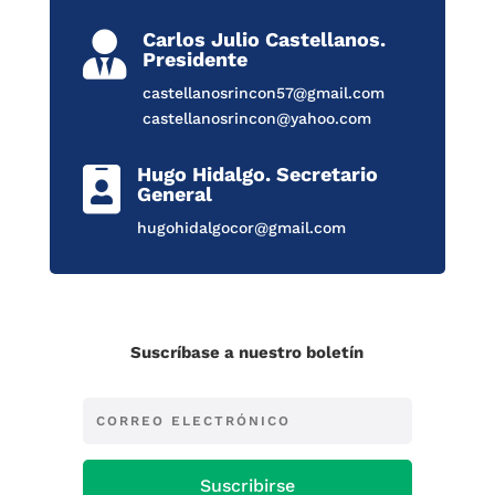
Carlos Julio Castellanos.

Presidente
castellanosrincon57@gmail.com
castellanosrincon@yahoo.com
Hugo Hidalgo. Secretario

General
hugohidalgocor@gmail.com
Suscríbase a nuestro boletín
Suscribirse