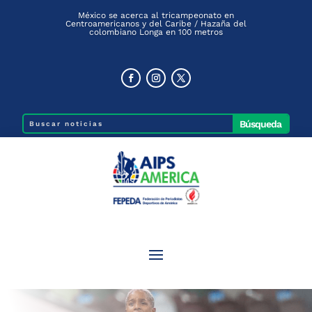
México se acerca al tricampeonato en
Centroamericanos y del Caribe / Hazaña del
colombiano Longa en 100 metros