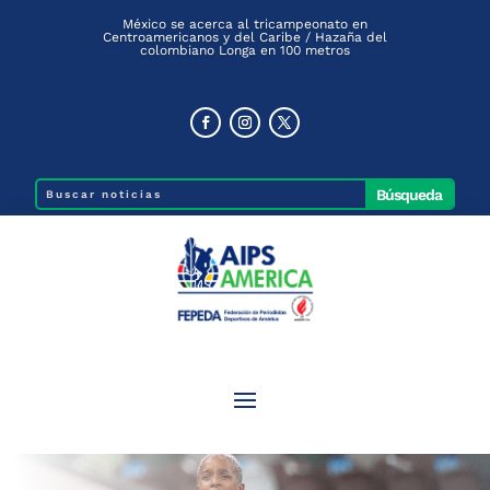
México se acerca al tricampeonato en
Centroamericanos y del Caribe / Hazaña del
colombiano Longa en 100 metros