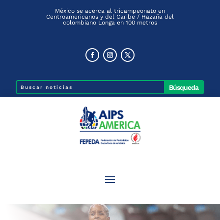
México se acerca al tricampeonato en
Centroamericanos y del Caribe / Hazaña del
colombiano Longa en 100 metros