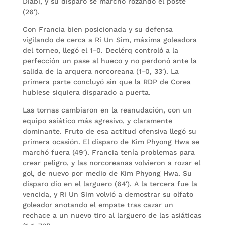
Diabi, y su disparo se marchó rozando el poste
(26′).
Con Francia bien posicionada y su defensa
vigilando de cerca a Ri Un Sim, máxima goleadora
del torneo, llegó el 1-0. Declérq controló a la
perfección un pase al hueco y no perdonó ante la
salida de la arquera norcoreana (1-0, 33′). La
primera parte concluyó sin que la RDP de Corea
hubiese siquiera disparado a puerta.
Las tornas cambiaron en la reanudación, con un
equipo asiático más agresivo, y claramente
dominante. Fruto de esa actitud ofensiva llegó su
primera ocasión. El disparo de Kim Phyong Hwa se
marchó fuera (49′). Francia tenía problemas para
crear peligro, y las norcoreanas volvieron a rozar el
gol, de nuevo por medio de Kim Phyong Hwa. Su
disparo dio en el larguero (64′). A la tercera fue la
vencida, y Ri Un Sim volvió a demostrar su olfato
goleador anotando el empate tras cazar un
rechace a un nuevo tiro al larguero de las asiáticas