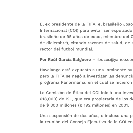
El ex presidente de la FIFA, el brasileño Jo
Internacional (COI) para evitar ser expulsad
brasileño de 95 años de edad, miembro del C
de diciembre), citando razones de salud, de
rector del futbol mundial.
Por Raúl García Salguero
– rbuzos@yahoo.c
Havelange está expuesto a una inminente sus
pero la FIFA se negó a investigar las denunci
programa Panormama, en el cual se hicieron
La Comisión de Ética del COI inició una inve
618,000) de ISL, que era propietaria de los
de $ 300 millones (£ 192 millones) en 2001.
Una suspensión de dos años, o incluso una p
la reunión del Consejo Ejecutivo de la COI e