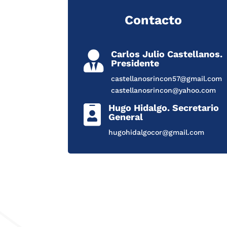
Contacto
Carlos Julio Castellanos.

Presidente
castellanosrincon57@gmail.com
castellanosrincon@yahoo.com
Hugo Hidalgo. Secretario

General
hugohidalgocor@gmail.com