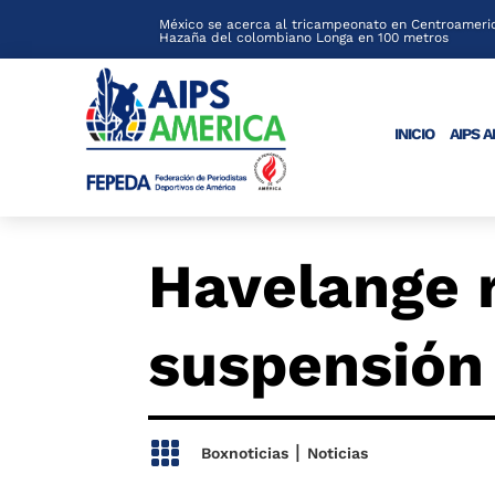
México se acerca al tricampeonato en Centroameric
Hazaña del colombiano Longa en 100 metros
INICIO
AIPS 
Havelange 
suspensión

|
Boxnoticias
Noticias