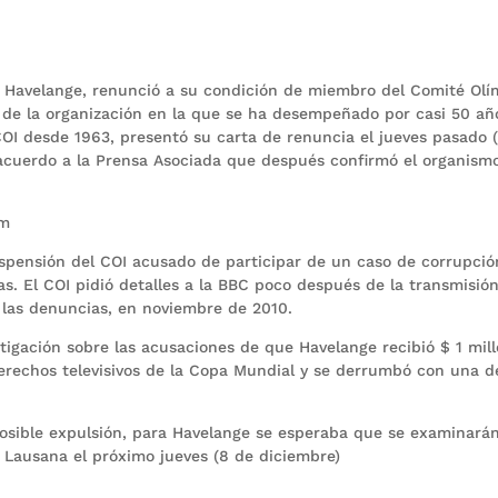
ao Havelange, renunció a su condición de miembro del Comité Olí
o de la organización en la que se ha desempeñado por casi 50 año
OI desde 1963, presentó su carta de renuncia el jueves pasado 
 acuerdo a la Prensa Asociada que después confirmó el organism
om
pensión del COI acusado de participar de un caso de corrupció
as. El COI pidió detalles a la BBC poco después de la transmisión
 las denuncias, en noviembre de 2010.
stigación sobre las acusaciones de que Havelange recibió $ 1 mill
 derechos televisivos de la Copa Mundial y se derrumbó con una 
osible expulsión, para Havelange se esperaba que se examinará
n Lausana el próximo jueves (8 de diciembre)