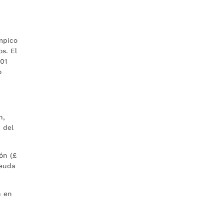
mpico
s. El
(01
o
n,
 del
ón (£
deuda
n en