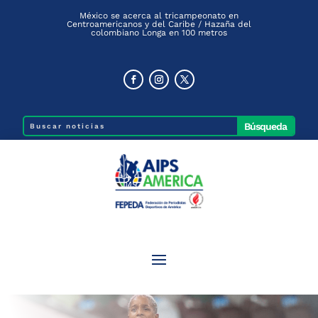
México se acerca al tricampeonato en
Centroamericanos y del Caribe / Hazaña del
colombiano Longa en 100 metros