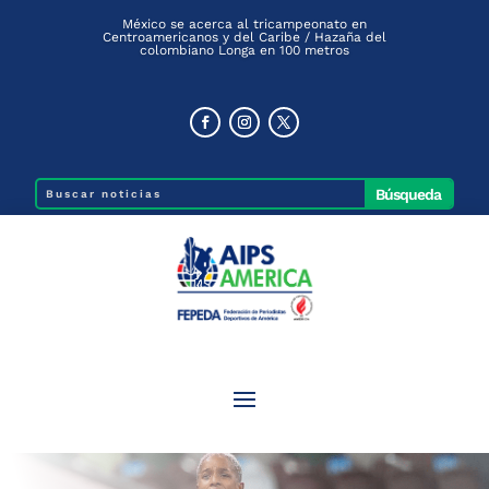
México se acerca al tricampeonato en
Centroamericanos y del Caribe / Hazaña del
colombiano Longa en 100 metros