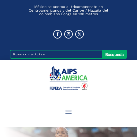
México se acerca al tricampeonato en
Centroamericanos y del Caribe / Hazaña del
colombiano Longa en 100 metros