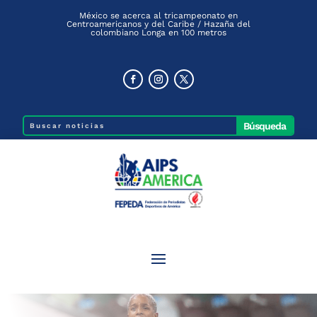
México se acerca al tricampeonato en
Centroamericanos y del Caribe / Hazaña del
colombiano Longa en 100 metros