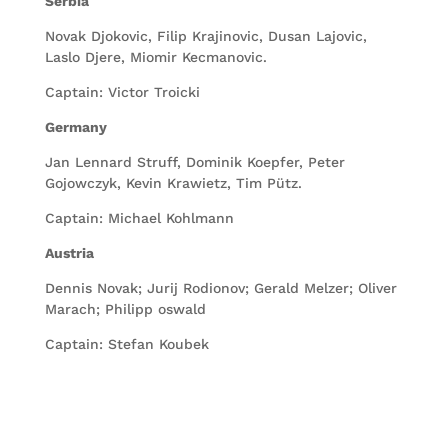
Serbia
Novak Djokovic, Filip Krajinovic, Dusan Lajovic,
Laslo Djere, Miomir Kecmanovic.
Captain: Victor Troicki
Germany
Jan Lennard Struff, Dominik Koepfer, Peter
Gojowczyk, Kevin Krawietz, Tim Pütz.
Captain: Michael Kohlmann
Austria
Dennis Novak; Jurij Rodionov; Gerald Melzer; Oliver
Marach; Philipp oswald
Captain: Stefan Koubek