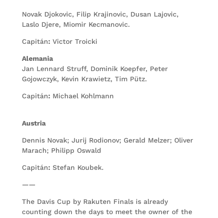
Novak Djokovic, Filip Krajinovic, Dusan Lajovic,
Laslo Djere, Miomir Kecmanovic.
Capitán
:
Victor Troicki
Alemania
Jan Lennard Struff, Dominik Koepfer, Peter
Gojowczyk, Kevin Krawietz, Tim Pütz.
Capitán
:
Michael Kohlmann
Austria
Dennis Novak; Jurij Rodionov; Gerald Melzer; Oliver
Marach; Philipp Oswald
Capitán
:
Stefan Koubek.
——
The Davis Cup by Rakuten Finals is already
counting down the days to meet the owner of the