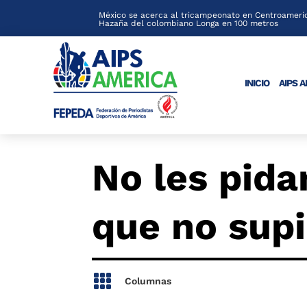
México se acerca al tricampeonato en Centroameric
Hazaña del colombiano Longa en 100 metros
INICIO
AIPS 
No les pid
que no sup

Columnas