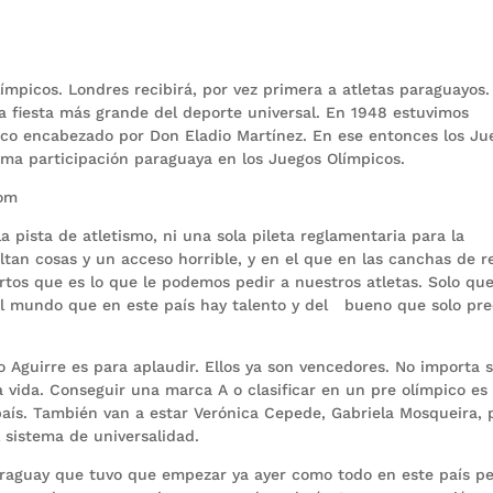
mpicos. Londres recibirá, por vez primera a atletas paraguayos.
la fiesta más grande del deporte universal. En 1948 estuvimos
ico encabezado por Don Eladio Martínez. En ese entonces los Ju
cima participación paraguaya en los Juegos Olímpicos.
com
 pista de atletismo, ni una sola pileta reglamentaria para la
altan cosas y un acceso horrible, y en el que en las canchas de 
rtos que es lo que le podemos pedir a nuestros atletas. Solo qu
al mundo que en este país hay talento y del bueno que solo pre
Aguirre es para aplaudir. Ellos ya son vencedores. No importa s
 vida. Conseguir una marca A o clasificar en un pre olímpico es
país. También van a estar Verónica Cepede, Gabriela Mosqueira, 
l sistema de universalidad.
Paraguay que tuvo que empezar ya ayer como todo en este país p