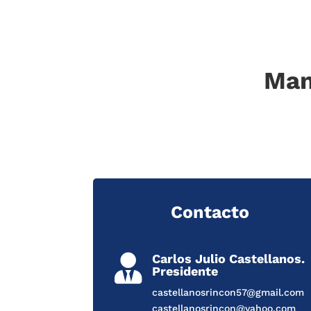
Man
Contacto
Carlos Julio Castellanos.

Presidente
castellanosrincon57@gmail.com
castellanosrincon@yahoo.com