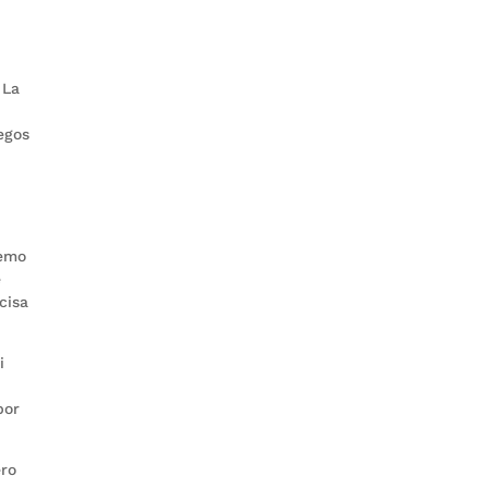
 La
egos
remo
e
cisa
i
por
ero