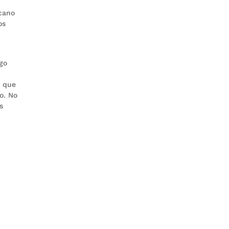
icano
os
go
s que
o. No
s