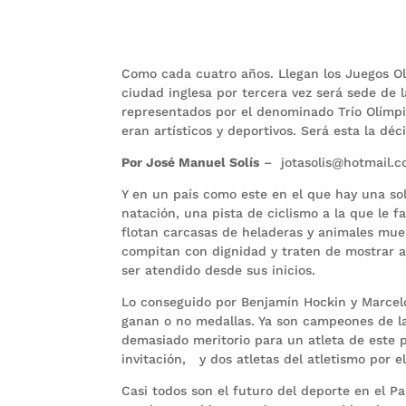
Como cada cuatro años. Llegan los Juegos Olí
ciudad inglesa por tercera vez será sede de 
representados por el denominado Trío Olímp
eran artísticos y deportivos. Será esta la dé
Por José Manuel Solís
– jotasolis@hotmail.
Y en un país como este en el que hay una sola
natación, una pista de ciclismo a la que le f
flotan carcasas de heladeras y animales mue
compitan con dignidad y traten de mostrar 
ser atendido desde sus inicios.
Lo conseguido por Benjamín Hockin y Marcelo 
ganan o no medallas. Ya son campeones de la
demasiado meritorio para un atleta de este 
invitación, y dos atletas del atletismo por e
Casi todos son el futuro del deporte en el 