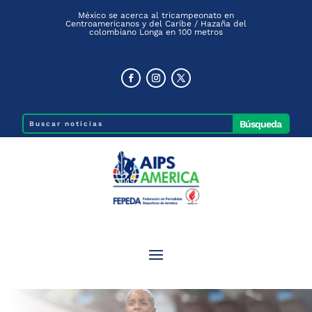
México se acerca al tricampeonato en
Centroamericanos y del Caribe / Hazaña del
colombiano Longa en 100 metros