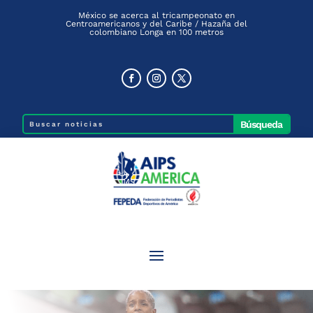
México se acerca al tricampeonato en
Centroamericanos y del Caribe / Hazaña del
colombiano Longa en 100 metros