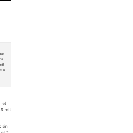
que
ca
mil
e a
 el
45 mil
ción
 el 2