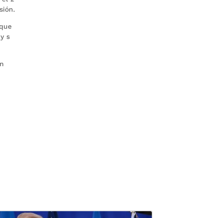
sión.
 que
y s
ín