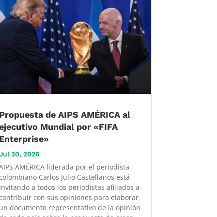
Propuesta de AIPS AMÉRICA al
ejecutivo Mundial por «FIFA
Enterprise»
Jul 30, 2026
AIPS AMÉRICA liderada por el periodista
colombiano Carlos Julio Castellanos está
invitando a todos los periodistas afiliados a
contribuir con sus opiniones para elaborar
un documento representativo de la opinión