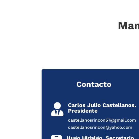
Man
Contacto
Carlos Julio Castellanos.

Presidente
castellanosrincon57@gmail.com
castellanosrincon@yahoo.com
Hugo Hidalgo. Secretario