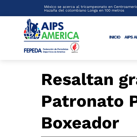
México se acerca al tricampeonato en Centroameric
Hazaña del colombiano Longa en 100 metros
INICIO
AIPS 
Resaltan gr
Patronato 
Boxeador