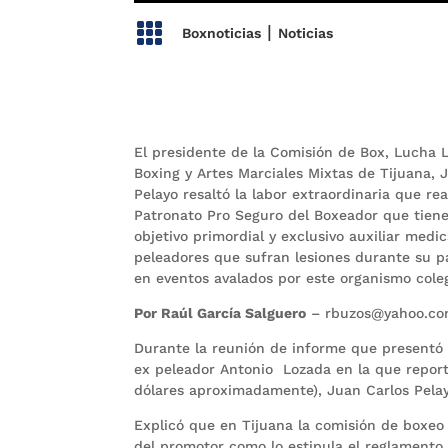

|
Boxnoticias
Noticias
El presidente de la Comisión de Box, Lucha L
Boxing y Artes Marciales Mixtas de Tijuana, 
Pelayo resaltó la labor extraordinaria que rea
Patronato Pro Seguro del Boxeador que tien
objetivo primordial y exclusivo auxiliar medi
peleadores que sufran lesiones durante su p
en eventos avalados por este organismo cole
Por Raúl García Salguero
– rbuzos@yahoo.c
Durante la reunión de informe que presentó
ex peleador Antonio  Lozada en la que repor
dólares aproximadamente), Juan Carlos Pelay
Explicó que en Tijuana la comisión de boxeo 
del promotor como lo estipula el reglamento,