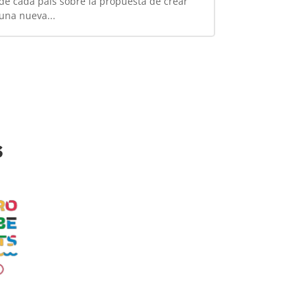
de cada país sobre la propuesta de crear
una nueva...
s