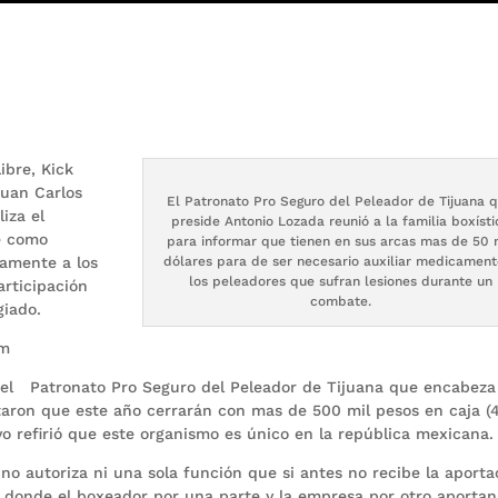
ibre, Kick
Juan Carlos
El Patronato Pro Seguro del Peleador de Tijuana 
liza el
preside Antonio Lozada reunió a la familia boxísti
e como
para informar que tienen en sus arcas mas de 50 
camente a los
dólares para de ser necesario auxiliar medicament
los peleadores que sufran lesiones durante un
articipación
combate.
giado.
om
 el Patronato Pro Seguro del Peleador de Tijuana que encabeza
taron que este año cerrarán con mas de 500 mil pesos en caja (
o refirió que este organismo es único en la república mexicana.
no autoriza ni una sola función que si antes no recibe la aporta
 donde el boxeador por una parte y la empresa por otro aportan