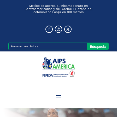
México se acerca al tricampeonato en
Centroamericanos y del Caribe / Hazaña del
colombiano Longa en 100 metros