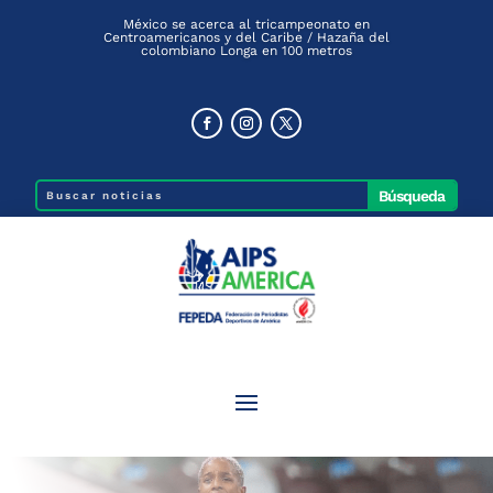
México se acerca al tricampeonato en
Centroamericanos y del Caribe / Hazaña del
colombiano Longa en 100 metros