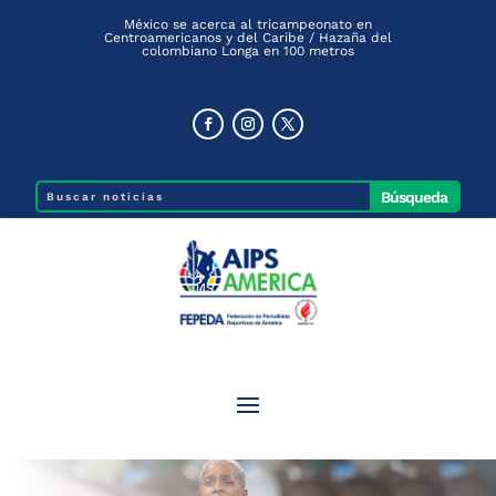
México se acerca al tricampeonato en
Centroamericanos y del Caribe / Hazaña del
colombiano Longa en 100 metros