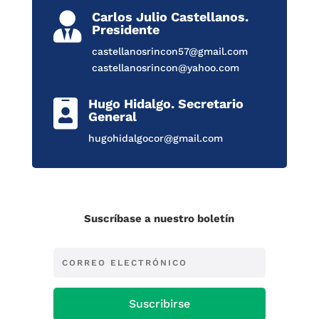
Carlos Julio Castellanos.

Presidente
castellanosrincon57@gmail.com
castellanosrincon@yahoo.com
Hugo Hidalgo. Secretario

General
hugohidalgocor@gmail.com
Suscríbase a nuestro boletín
Suscribirse