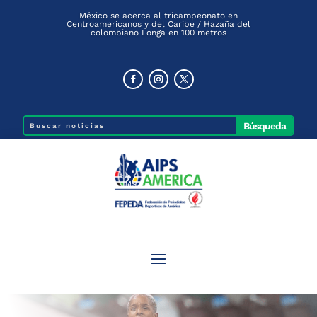
México se acerca al tricampeonato en
Centroamericanos y del Caribe / Hazaña del
colombiano Longa en 100 metros